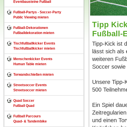
Eventbausteine Fußball
Fußball-Partys - Soccer-Party
Public Viewing mieten
Tipp Kick
Fußball-Dekorationen
Fußball-
Fußballdekoration mieten
Tipp-Kick ist 
Tischfußballkicker Events
Tischfußballkicker mieten
lässt sich als
weiteren Fußb
Menschenkicker Events
Human Table mieten
Soccer sowie 
Torwandschießen mieten
Unsere Tipp-K
Streetsoccer Events
500 Teilnehme
Streetsoccer mieten
Quad Soccer
Ein Spiel dau
Fußball Quad
Zeitregularie
Fußball Parcours
und einen Tor
Quad- & Tandembike