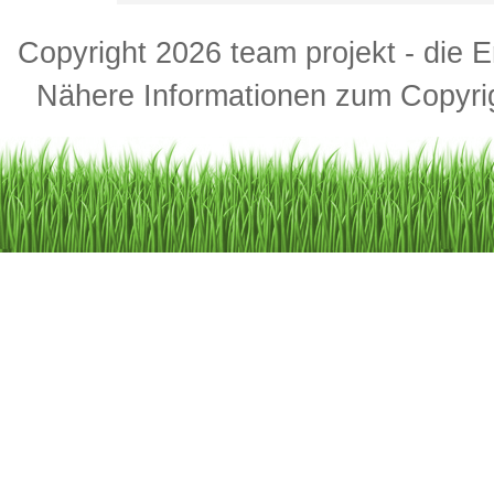
Soccer – Human-Menschenkicker –
Copyright 2026 team projekt - die 
Teamsport-Events – Soccerevent
Soccercups – Torwandschießen 
Nähere Informationen zum Copyrig
Fussballdart – Fußballrodeo – St
Sportschaugala – Fußballaktions
– Soccerfamilycamps – Weihnacht
Sportevents – Championsparty –
XMAS Events – Fußballtrainingsl
Sportcamps – Fußballcamps – Te
Dekorationsvermietung Fußball 
Betriebsausflüge – Jahresabsch
Winterevents – Motivationscamps
Firmenfeste – Mitarbeiterevents 
Fußballkünstlerservice – Fußball
Fußballevents Stuttgart – Socce