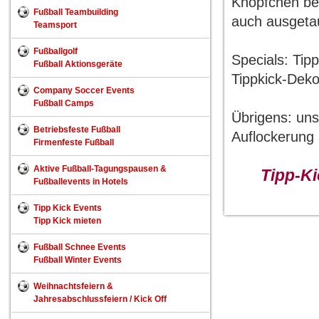
Knöpfchen bew
Fußball Teambuilding
auch ausgeta
Teamsport
Fußballgolf
Specials: Tipp
Fußball Aktionsgeräte
Tippkick-Deko
Company Soccer Events
Fußball Camps
Übrigens: un
Betriebsfeste Fußball
Auflockerun
Firmenfeste Fußball
Aktive Fußball-Tagungspausen &
Tipp-Ki
Fußballevents in Hotels
Tipp Kick Events
Tipp Kick mieten
Fußball Schnee Events
Fußball Winter Events
Weihnachtsfeiern &
Jahresabschlussfeiern / Kick Off