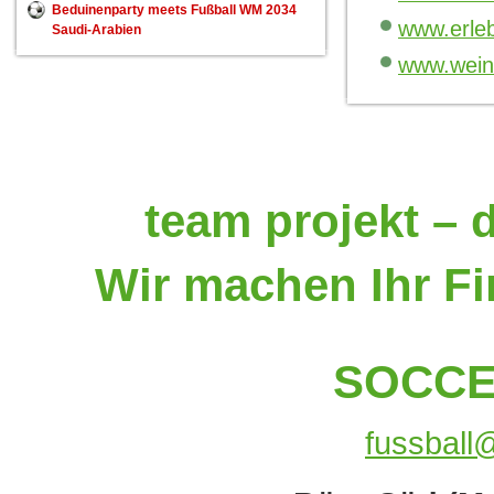
Beduinenparty meets Fußball WM 2034
www.erleb
Saudi-Arabien
www.weini
team projekt – 
Wir machen Ihr Fi
SOCCE
fussball