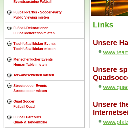
Eventbausteine Fußball
Fußball-Partys - Soccer-Party
Public Viewing mieten
Links
Fußball-Dekorationen
Fußballdekoration mieten
Unsere Hau
Tischfußballkicker Events
Tischfußballkicker mieten
www.team
Menschenkicker Events
Human Table mieten
Unsere sp
Torwandschießen mieten
Quadsocc
Streetsoccer Events
www.quad
Streetsoccer mieten
Quad Soccer
Unsere th
Fußball Quad
Internetse
Fußball Parcours
www.pfalz
Quad- & Tandembike