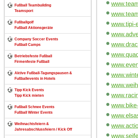
www.team
Fußball Teambuilding
Teamsport
www.teamp
Fußballgolf
www.tipi-
Fußball Aktionsgeräte
www.adve
Company Soccer Events
www.drac
Fußball Camps
www.quad
Betriebsfeste Fußball
Firmenfeste Fußball
www.event
Aktive Fußball-Tagungspausen &
www.winte
Fußballevents in Hotels
www.weih
Tipp Kick Events
www.racin
Tipp Kick mieten
www.bike-
Fußball Schnee Events
Fußball Winter Events
www.elsas
Weihnachtsfeiern &
www.actio
Jahresabschlussfeiern / Kick Off
www.seife