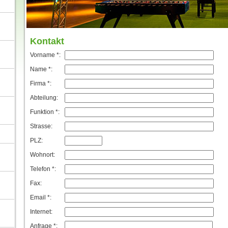
Kontakt
Vorname *:
Name *:
Firma *:
Abteilung:
Funktion *:
Strasse:
PLZ:
Wohnort:
Telefon *:
Fax:
Email *:
Internet:
Anfrage *: